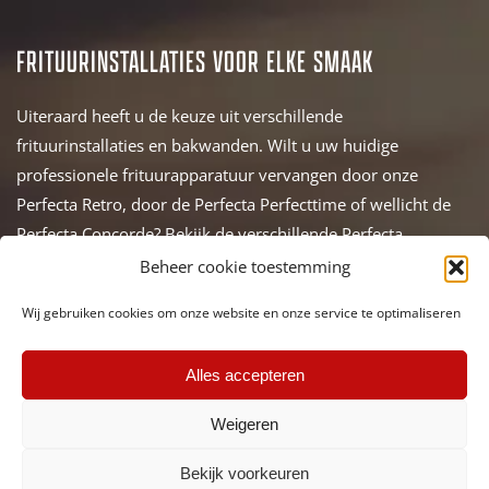
ONTDEK TRANSFER
FRITUURINSTALLATIES VOOR ELKE SMAAK
Uiteraard heeft u de keuze uit verschillende
frituurinstallaties en bakwanden. Wilt u uw huidige
professionele frituurapparatuur vervangen door onze
Perfecta Retro, door de Perfecta Perfecttime of wellicht de
Perfecta Concorde? Bekijk de verschillende Perfecta
frituurinstallaties die we leveren aan cafetaria’s, restaurants
Beheer cookie toestemming
en horeca in het algemeen. Dankzij onze uitgebreide
Wij gebruiken cookies om onze website en onze service te optimaliseren
ervaring kunnen onze verkoopadviseurs u uitstekend
vertellen over de (maatwerk) mogelijkheden.
Alles accepteren
SERVICE VOOR JOUW BAKWAND
Weigeren
Een goed onderhouden bakwand is essentieel voor een
Bekijk voorkeuren