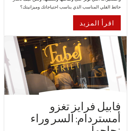
حائط القلي المناسب الذي يناسب احتياجاتك وميزانيتك؟
اقرأ المزيد
فابيل فرايز تغزو
أمستردام: السر وراء
نجاحها