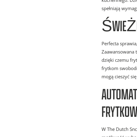
kuchennego. Dzi
spełniają wymag
ŚWIEŻE 
Perfecta sprawia
Zaawansowana tec
dzięki czemu fry
frytkom swobodni
mogą cieszyć si
AUTOMAT
FRYTKOW
W The Dutch Snc