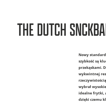
THE DUTCH SNCKBA
Nowy standard 
szybkość są kl
przekąskami. D
wykwintnej rest
rzeczywistości
wybrał wysokiej
idealne frytki
dzięki czemu k