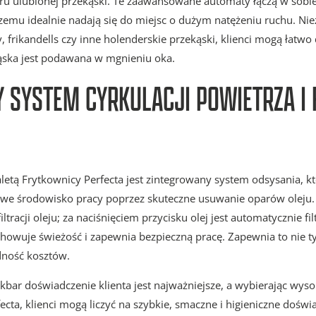
u ulubionej przekąski. Te zaawansowane automaty łączą w sobie
zemu idealnie nadają się do miejsc o dużym natężeniu ruchu. Nie
ty, frikandells czy inne holenderskie przekąski, klienci mogą łatw
ąska jest podawana w mgnieniu oka.
 SYSTEM CYRKULACJI POWIETRZA I F
aletą Frytkownicy Perfecta jest zintegrowany system odsysania, k
owe środowisko pracy poprzez skuteczne usuwanie oparów oleju. 
ltracji oleju; za naciśnięciem przycisku olej jest automatycznie fi
howuje świeżość i zapewnia bezpieczną pracę. Zapewnia to nie t
dność kosztów.
bar doświadczenie klienta jest najważniejsze, a wybierając wysok
ecta, klienci mogą liczyć na szybkie, smaczne i higieniczne doświ