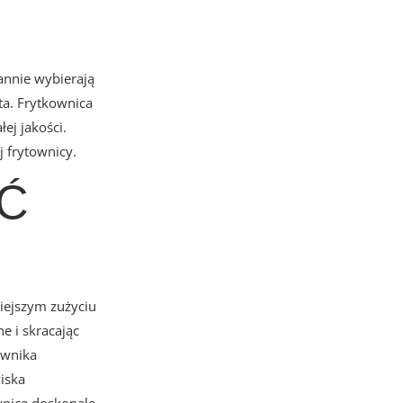
rannie wybierają
ta. Frytkownica
ej jakości.
 frytownicy.
ŚĆ
iejszym zużyciu
e i skracając
ownika
iska