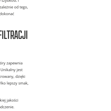
 szybkość i
zależnie od tego,
o dokonać
ILTRACJI
tóry zapewnia
Unikalny jest
ltrowany, dzięki
ylko lepszy smak,
iej jakości
adczenie.