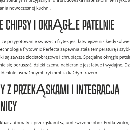
ęki solidnym i przyjaznym dla środowiska materiałom, te Frytko
ania nowoczesnej kuchni.
CHIPSY I OKRĄGŁE PATELNIE
, że przygotowanie świeżych frytek jest łatwiejsze niż kiedykolwie
hnologia frytownic Perfecta zapewnia stałą temperaturę i szyb
tki są zawsze złocistobrązowe i chrupiące. Specjalne okrągłe pate
e się poruszać, dzięki czemu nabieranie jest łatwe i wydajne. Dzi
ę idealnie usmażonymi frytkami za każdym razem.
Y Z PRZEKĄSKAMI I INTEGRACJA
NICY
kbar automaty z przekąskami są umieszczone obok Frytkownicy, 