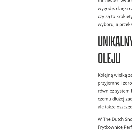
możliwość wybor
wygodę, dzięki c
czy są to krokie
wyboru, a przek
UNIKALNY
OLEJU
Kolejną wielką z
przyjemne i zdr
również system fi
czemu dłużej zac
ale także oszczę
W The Dutch Snck
Frytkownicę Perf