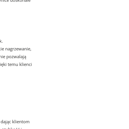
wnice doskonale
k.
kie nagrzewanie,
lnie pozwalają
ęki temu klienci
dając klientom