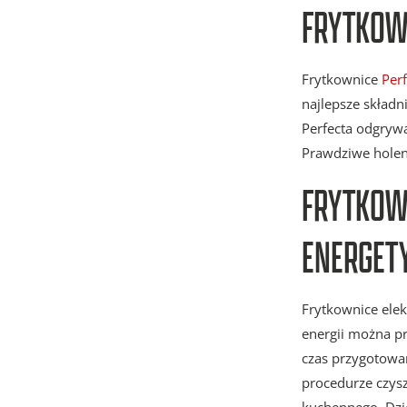
FRYTKOWN
Frytkownice
Perf
najlepsze składn
Perfecta odgrywa
Prawdziwe holen
FRYTKOW
ENERGET
Frytkownice elek
energii można pr
czas przygotowan
procedurze czysz