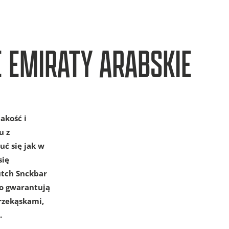
 EMIRATY ARABSKIE
akość i
u z
ć się jak w
się
utch Snckbar
ko gwarantują
rzekąskami,
.