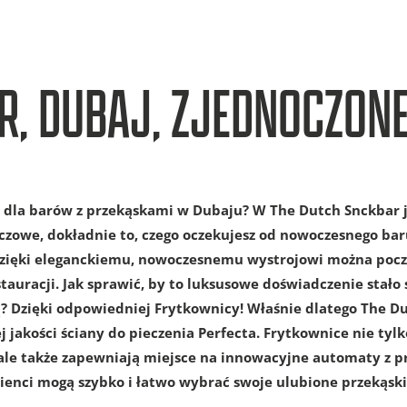
R, DUBAJ, ZJEDNOCZONE
dla barów z przekąskami w Dubaju? W The Dutch Snckbar j
uczowe, dokładnie to, czego oczekujesz od nowoczesnego bar
zięki eleganckiemu, nowoczesnemu wystrojowi można poczu
auracji. Jak sprawić, by to luksusowe doświadczenie stało 
ą? Dzięki odpowiedniej Frytkownicy! Właśnie dlatego The D
 jakości ściany do pieczenia Perfecta. Frytkownice nie tyl
, ale także zapewniają miejsce na innowacyjne automaty z p
lienci mogą szybko i łatwo wybrać swoje ulubione przekąski