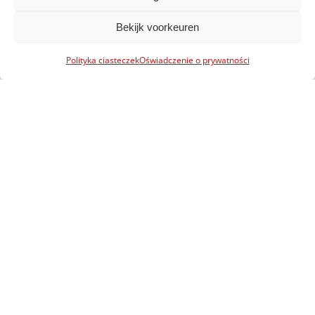
Bekijk voorkeuren
Polityka ciasteczek
Oświadczenie o prywatności
SPRAWDŹ JAKIE RÓŻNE INSTALACJE DO