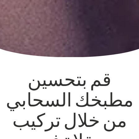
قم بتحسين
مطبخك السحابي
من خلال تركيب